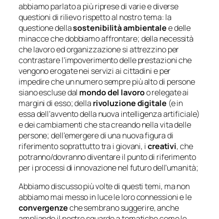
abbiamo parlato a più riprese di varie e diverse
questioni di rilievo rispetto al nostro tema: la
questione della
sostenibilità ambientale
e delle
minacce che dobbiamo affrontare; della necessità
che lavoro ed organizzazione si attrezzino per
contrastare l’impoverimento delle prestazioni che
vengono erogate nei servizi ai cittadini e per
impedire che un numero sempre più alto di persone
siano escluse dal
mondo del lavoro
o relegate ai
margini di esso; della
rivoluzione digitale
(e in
essa dell’avvento della nuova intelligenza artificiale)
e dei cambiamenti che sta creando nella vita delle
persone; dell’emergere di una nuova figura di
riferimento soprattutto tra i giovani, i
creativi
, che
potranno/dovranno diventare il punto di riferimento
per i processi di innovazione nel futuro dell’umanità;
Abbiamo discusso più volte di questi temi, ma non
abbiamo mai messo in luce le loro connessioni e le
convergenze
che sembrano suggerire, anche
ampliando il nostro sguardo a tematiche come le