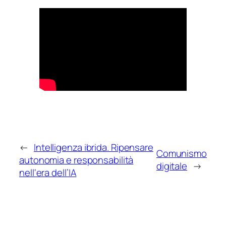
←
Intelligenza ibrida. Ripensare
Comunismo
autonomia e responsabilità
digitale
→
nell‘era dell’IA