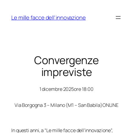
Skip
to
Le mille facce dell'innovazione
content
Convergenze
impreviste
1 dicembre 2025
ore 18:00
Via Borgogna 3 – Milano (M1 – San Babila)
ONLINE
In questi anni, a “Le mille facce dell’innovazione”,