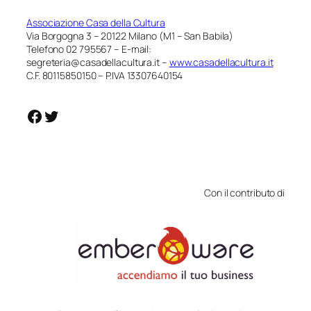
Associazione Casa della Cultura
Via Borgogna 3 – 20122 Milano (M1 – San Babila)
Telefono 02 795567 – E-mail:
segreteria@casadellacultura.it –
www.casadellacultura.it
C.F. 80115850150 – P.IVA 13307640154
https://www.facebook.com/casadellaculturamilano
https://twitter.com/c_dellacultura
Con il contributo di