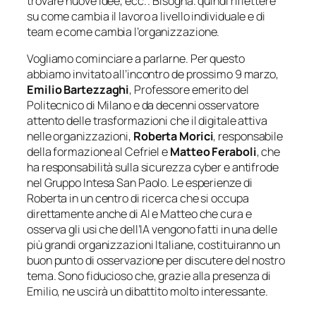
trovare nuove idee, ecc.”. Bisogna. quindi riflettere
su come cambia il lavoro a livello individuale e di
team e come cambia l’organizzazione.
Vogliamo cominciare a parlarne. Per questo
abbiamo invitato all’incontro de prossimo 9 marzo,
Emilio Bartezzaghi
, Professore emerito del
Politecnico di Milano e da decenni osservatore
attento delle trasformazioni che il digitale attiva
nelle organizzazioni,
Roberta Morici
, responsabile
della formazione al Cefriel e
Matteo Feraboli
, che
ha responsabilità sulla sicurezza cyber e antifrode
nel Gruppo Intesa San Paolo. Le esperienze di
Roberta in un centro di ricerca che si occupa
direttamente anche di AI e Matteo che cura e
osserva gli usi che dell’IA vengono fatti in una delle
più grandi organizzazioni Italiane, costituiranno un
buon punto di osservazione per discutere del nostro
tema. Sono fiducioso che, grazie alla presenza di
Emilio, ne uscirà un dibattito molto interessante.