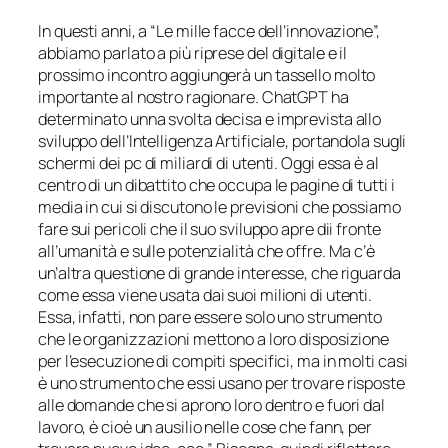
In questi anni, a “Le mille facce dell’innovazione”,
abbiamo parlato a più riprese del digitale e il
prossimo incontro aggiungerà un tassello molto
importante al nostro ragionare. ChatGPT ha
determinato unna svolta decisa e imprevista allo
sviluppo dell’Intelligenza Artificiale, portandola sugli
schermi dei pc di miliardi di utenti. Oggi essa è al
centro di un dibattito che occupa le pagine di tutti i
media in cui si discutono le previsioni che possiamo
fare sui pericoli che il suo sviluppo apre dii fronte
all’umanità e sulle potenzialità che offre. Ma c’è
un’altra questione di grande interesse, che riguarda
come essa viene usata dai suoi milioni di utenti.
Essa, infatti, non pare essere solo uno strumento
che le organizzazioni mettono a loro disposizione
per l’esecuzione di compiti specifici, ma in molti casi
è uno strumento che essi usano per trovare risposte
alle domande che si aprono loro dentro e fuori dal
lavoro, è cioè un ausilio nelle cose che fann, per