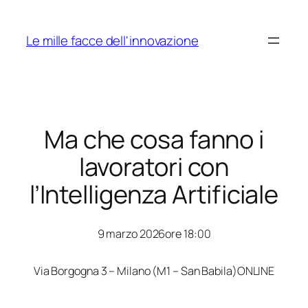
Skip
to
Le mille facce dell'innovazione
content
Ma che cosa fanno i
lavoratori con
l’Intelligenza Artificiale
9 marzo 2026
ore 18:00
Via Borgogna 3 – Milano (M1 – San Babila)
ONLINE